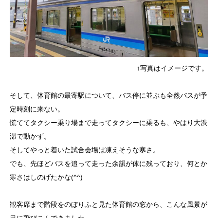
↑写真はイメージです。
そして、体育館の最寄駅について、バス停に並ぶも全然バスが予
定時刻に来ない。
慌ててタクシー乗り場まで走ってタクシーに乗るも、やはり大渋
滞で動かず。
そしてやっと着いた試合会場は凍えそうな寒さ。
でも、先ほどバスを追って走った余韻が体に残っており、何とか
寒さはしのげたかな(^^)
観客席まで階段をのぼりふと見た体育館の窓から、こんな風景が
目に飛びこんできました。