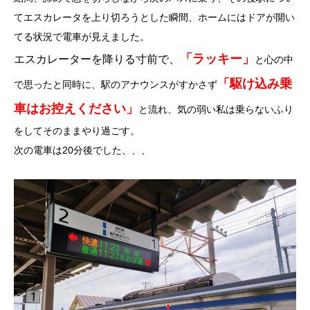
てエスカレータを上り切ろうとした瞬間、ホームにはドアが開い
てる状況で電車が見えました。
「ラッキー」
エスカレーターを降りる寸前で、
と心の中
「駆け込み乗
で思ったと同時に、駅のアナウンスがすかさず
車はお控えください」
と流れ、気の弱い私は乗らないふり
をしてそのままやり過ごす。
次の電車は20分後でした、、、