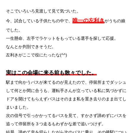
そこでいろいろ見渡して見て気づいた。
唯一の左利き
今、試合している子供たちの中で、
がうちの娘
でした。
一生懸命、左手でラケットをもっている選手を探して応援。
なんとか判別できそうだ。
左利きがここで役にたったな(^^)
実はこの会場に来る前も散々でした。
駅まで向かうバスが来てるのが見えたので、停留所までダッシュ
して何とか間に合うも、運転手さんが立っている私に気づかずに
ドアを開けてもらえずバスはそのまま私を置き去りのまま出てし
まいました。
次の信号で引っかかってるバスを見て、すかさず諦めずにバスを
追って停留所を３つ走るもわずかな差で追いつけず。
結局、諦めて息を切らしながら次のバスに乗り、その後駅につい