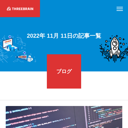
2
0
2
2
年
1
1
月
1
1
日
の
記
事
一
覧
ブログ